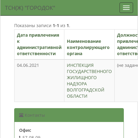
ТСН(Ж) "ГОРОДОК"
Toggl
navig
Показаны записи
1-1
из
1
.
Дата привлечения
Должнос
к
Наименование
привлече
административной
контролирующего
админис
ответственности
органа
ответств
04.06.2021
ИНСПЕКЦИЯ
(не задан
ГОСУДАРСТВЕННОГО
ЖИЛИЩНОГО
НАДЗОРА
ВОЛГОГРАДСКОЙ
ОБЛАСТИ
Контакты
Офис
57-08-09