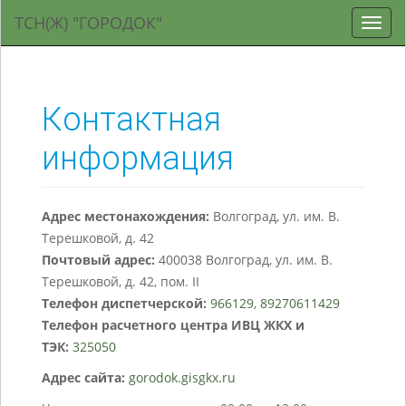
ТСН(Ж) "ГОРОДОК"
Toggl
navig
Контактная
информация
Адрес местонахождения:
Волгоград, ул. им. В.
Терешковой, д. 42
Почтовый адрес:
400038 Волгоград, ул. им. В.
Терешковой, д. 42, пом. II
Телефон диспетчерской:
966129
,
89270611429
Телефон расчетного центра ИВЦ ЖКХ и
ТЭК:
325050
Адрес сайта:
gorodok.gisgkx.ru