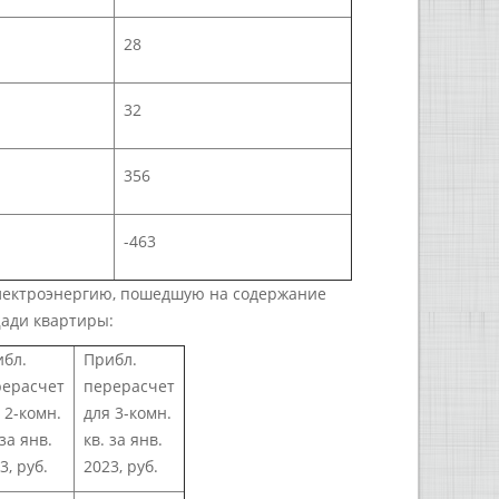
28
32
356
-463
электроэнергию, пошедшую на содержание
щади квартиры:
ибл.
Прибл.
рерасчет
перерасчет
 2-комн.
для 3-комн.
 за янв.
кв. за янв.
3, руб.
2023, руб.