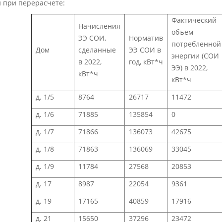
 при перерасчете:
Фактический
Начисления
объем
ЭЭ СОИ,
Норматив
потребленной
Дом
сделанные
ЭЭ СОИ в
энергии (СОИ
в 2022,
год, кВт*ч
ЭЭ) в 2022,
кВт*ч
кВт*ч
д. 1/5
8764
26717
11472
д. 1/6
71885
135854
0
д. 1/7
71866
136073
42675
д. 1/8
71863
136069
33045
д. 1/9
11784
27568
20853
д. 17
8987
22054
9361
д. 19
17165
40859
17916
д. 21
15650
37296
23472