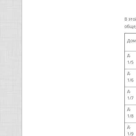
В эт
общед
Дом
д.
1/5
д.
1/6
д.
1/7
д.
1/8
д.
1/9