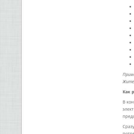
Приме
Жител
Как 
В ко
элек
пред
Сраз
потре