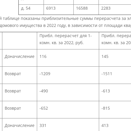
д. 54
6913
16588
2283
ой таблице показаны приблизительные суммы перерасчета за 
омового имущества в 2022 году, в зависимости от площади кв
Прибл. перерасчет для 1-
Прибл. перера
комн. кв. за 2022, руб.
комн. кв. за 20
Доначисление
116
145
Возврат
-1209
-1511
Возврат
-490
-613
Возврат
-652
-815
Доначисление
331
413