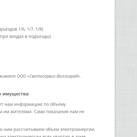
здов 1/6, 1/7, 1/8)
при входах в подъезды)
живает ООО «Светосервис-Волгоград».
о имущества:
яет нам информацию по объему
м им жителями. Сами показания нам не
По ним рассчитываем объем электроэнергии,
а электроэнергии всех квартир в доме.