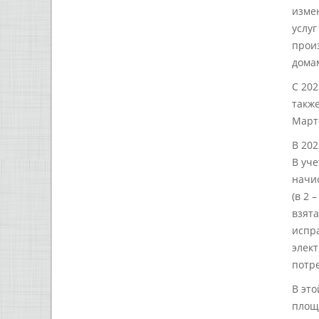
изме
услу
произ
домам
С 202
также
Марто
В 202
В уче
начи
(в 2 
взята
испра
элек
потре
В это
площ