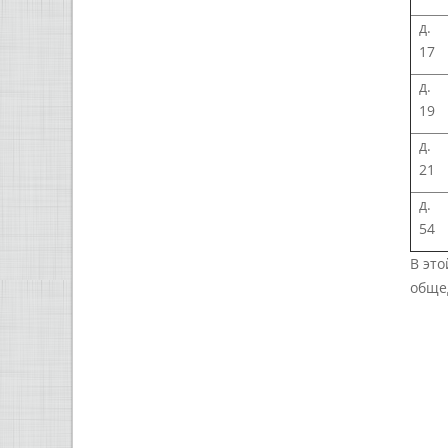
д.
17
д.
19
д.
21
д.
54
В эт
общед