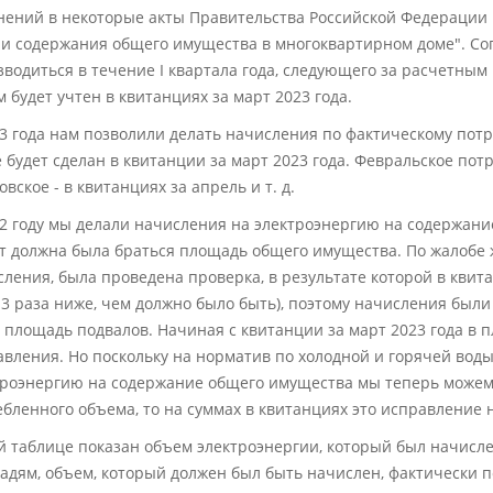
нений в некоторые акты Правительства Российской Федерации
г и содержания общего имущества в многоквартирном доме". С
водиться в течение I квартала года, следующего за расчетным 
 будет учтен в квитанциях за март 2023 года.
3 года нам позволили делать начисления по фактическому потр
 будет сделан в квитанции за март 2023 года. Февральское пот
вское - в квитанциях за апрель и т. д.
2 году мы делали начисления на электроэнергию на содержани
т должна была браться площадь общего имущества. По жалобе 
сления, была проведена проверка, в результате которой в кви
– 3 раза ниже, чем должно было быть), поэтому начисления были
 площадь подвалов. Начиная с квитанции за март 2023 года в
вления. Но поскольку на норматив по холодной и горячей воды
троэнергию на содержание общего имущества мы теперь можем 
бленного объема, то на суммах в квитанциях это исправление н
й таблице показан объем электроэнергии, который был начисл
адям, объем, который должен был быть начислен, фактически 