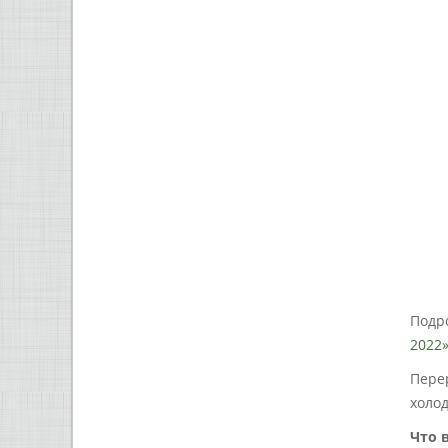
Подро
2022
Перер
холод
Что 