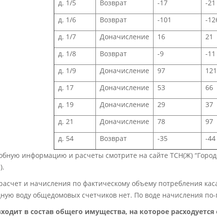
д. 1/5
Возврат
-17
-21
д. 1/6
Возврат
-101
-12
д. 1/7
Доначисление
16
21
д. 1/8
Возврат
-9
-11
д. 1/9
Доначисление
97
12
д. 17
Доначисление
53
66
д. 19
Доначисление
29
37
д. 21
Доначисление
78
97
д. 54
Возврат
-35
-44
бную информацию и расчеты смотрите на сайте ТСН(Ж) “Городо
»
).
асчет и начисления по фактическому объему потребления каса
ную воду общедомовых счетчиков нет. По воде начисления по-
входит в состав общего имущества, на которое расходуется