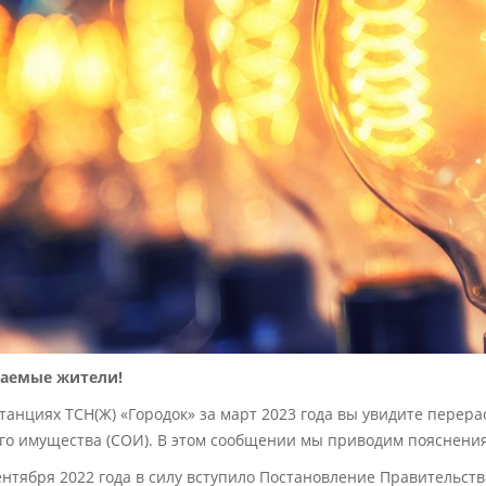
аемые жители!
танциях ТСН(Ж) «Городок» за март 2023 года вы увидите перера
го имущества (СОИ). В этом сообщении мы приводим пояснения
ентября 2022 года в силу вступило Постановление Правительства