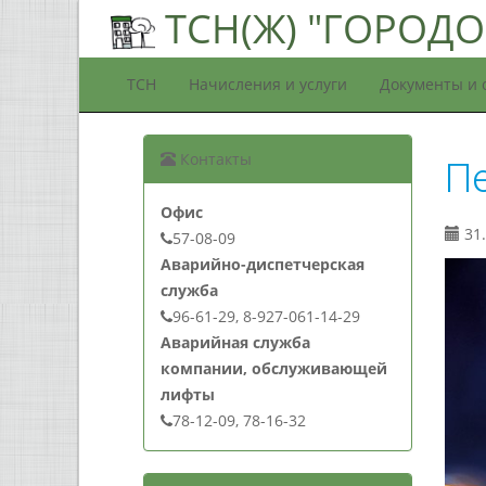
ТСН(Ж) "ГОРОДО
ТСН
Начисления и услуги
Документы и 
Контакты
Пе
Офис
31.
57-08-09
Аварийно-диспетчерская
служба
96-61-29, 8-927-061-14-29
Аварийная служба
компании, обслуживающей
лифты
78-12-09, 78-16-32