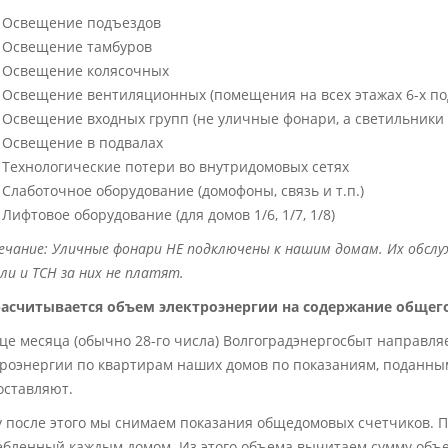
Освещение подъездов
Освещение тамбуров
Освещение колясочных
Освещение вентиляционных (помещения на всех этажах 6-х подъе
Освещение входных групп (не уличные фонари, а светильники 
Освещение в подвалах
Технологические потери во внутридомовых сетях
Слаботочное оборудование (домофоны, связь и т.п.)
Лифтовое оборудование (для домов 1/6, 1/7, 1/8)
чание: Уличные фонари НЕ подключены к нашим домам. Их обслу
и и ТСН за них не платят.
расчитывается объем электроэнергии на содержание общег
нце месяца (обычно 28-го числа) Волгоградэнергосбыт направл
троэнергии по квартирам наших домов по показаниям, поданны
оставляют.
у после этого мы снимаем показания общедомовых счетчиков. 
бленный каждым домом. Из этого объема вычитаем сумму объем